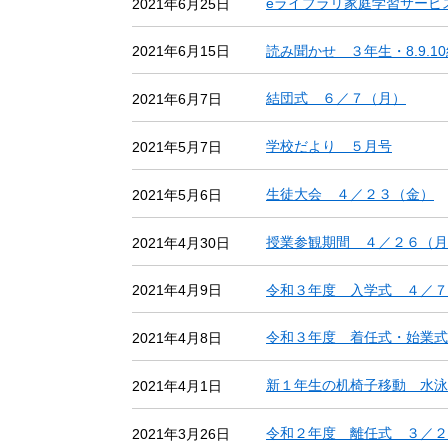
eライブラリ家庭学習サービ
2021年6月25日
読み聞かせ ３年生・8.9.1
2021年6月15日
結団式 ６／７（月）
2021年6月7日
学校だより ５月号
2021年5月7日
生徒大会 ４／２３（金）
2021年5月6日
授業参観期間 ４／２６（月
2021年4月30日
令和３年度 入学式 ４／７
2021年4月9日
令和３年度 着任式・始業式
2021年4月8日
新１年生の机椅子移動 水泳
2021年4月1日
令和２年度 離任式 ３／２
2021年3月26日