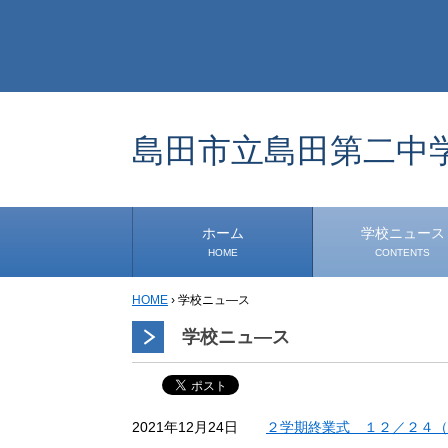
島田市立島田第二中
ホーム
学校ニュース
HOME
CONTENTS
HOME
›
学校ニュ―ス
学校から
安心・安全
1年生
2年生
3年生
事務・保健室から
児童会・部活から
研修
小中連携事業
その他
学校ニュ―ス
２学期終業式 １２／２４（
2021年12月24日