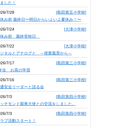
ました！
026/7/28
[島田第五小学校]
休み前 最終日〜明日からいよいよ夏休み！〜
026/7/24
[大津小学校]
夏休み前 最終登校日
026/7/22
[大津小学校]
ジタルとアナログと ～授業風景から～
026/7/17
[島田第三小学校]
年生 お茶の学習
026/7/16
[島田第三小学校]
通安全リーダーと語る会
26/7/3
[島田第四小学校]
ッチモンド親善大使との交流をしました。
26/7/3
[島田第四小学校]
ラブ活動スタート！