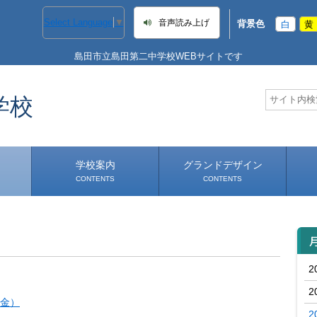
Select Language
▼
音声読み上げ
背景色
白
黄
島田市立島田第二中学校WEBサイトです
学校
学校案内
グランドデザイン
CONTENTS
CONTENTS
学校長あいさつ
学校へのアクセス
2
2
金）
2