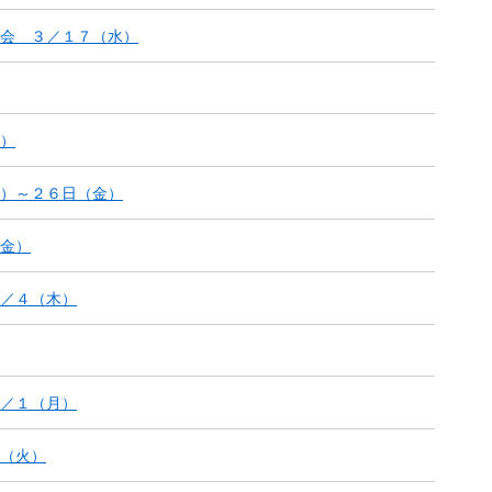
会 ３／１７（水）
）
）～２６日（金）
金）
／４（木）
／１（月）
（火）