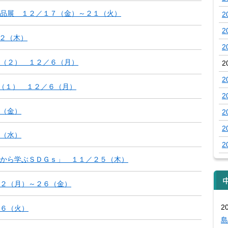
品展 １２／１７（金）～２１（火）
2
2
／２（木）
2
（２） １２／６（月）
2
2
（１） １２／６（月）
2
（金）
2
2
（水）
2
から学ぶＳＤＧｓ」 １１／２５（木）
２２（月）～２６（金）
2
６（火）
島