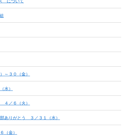
ス について
0組
）～３０（金）
（水）
 ４／６（火）
部ありがとう ３／３１（水）
６（金）