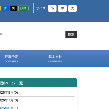
青
黒
緑茶
サイズ
小
中
大
行事予定
基本方針
CONTENTS
CONTENTS
いじめ防止基本方針
部活動基本方針（PDF）
（PDF）
月別ページ一覧
026年8月(0)
026年7月(0)
026年6月(1)