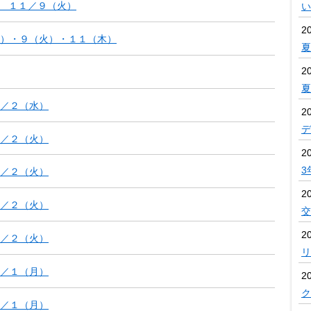
0組 １１／９（火）
い
2
）・９（火）・１１（木）
夏
2
／２（水）
2
デ
／２（火）
2
3
／２（火）
2
／２（火）
交
20
／２（火）
リ
／１（月）
20
ク
／１（月）