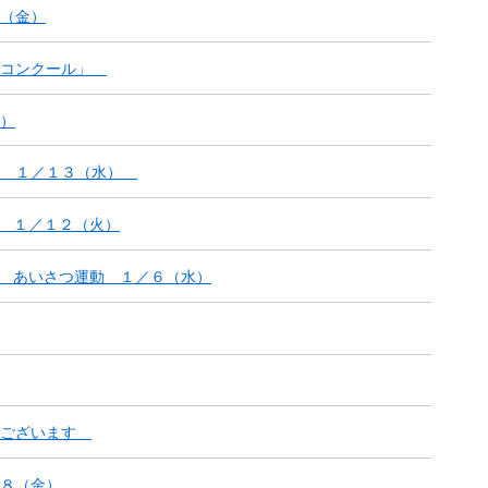
（金）
状コンクール」
）
生 １／１３（水）
0組 １／１２（火）
員 あいさつ運動 １／６（水）
うございます
８（金）