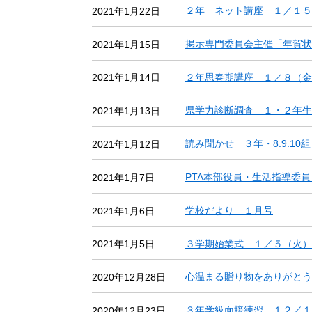
２年 ネット講座 １／１５
2021年1月22日
掲示専門委員会主催「年賀
2021年1月15日
２年思春期講座 １／８（金
2021年1月14日
県学力診断調査 １・２年
2021年1月13日
読み聞かせ ３年・8.9.1
2021年1月12日
PTA本部役員・生活指導委
2021年1月7日
学校だより １月号
2021年1月6日
３学期始業式 １／５（火）
2021年1月5日
心温まる贈り物をありがと
2020年12月28日
３年学級面接練習 １２／１
2020年12月23日