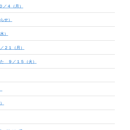
１０／４（月）
らせ）
水）
／２１（月）
た ９／１５（火）
）
）