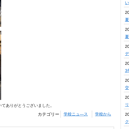
い
2
夏
2
2
デ
2
3
2
交
20
リ
いてありがとうございました。
カテゴリー
学校ニュ―ス
学校から
20
ク