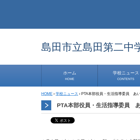
島田市立島田第二中
ホーム
学校ニュース
HOME
CONTENTS
HOME
›
学校ニュース
›
PTA本部役員・生活指導委員 あ
学校から
安心・安全
1年生
2年生
3年生
事務・保健室から
児童会・部活から
研修
小中連携事業
その他
PTA本部役員・生活指導委員 