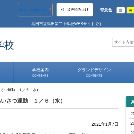
Select Language
▼
音声読み上げ
背景色
白
黄
島田市立島田第二中学校WEBサイトです
学校
学校案内
グランドデザイン
CONTENTS
CONTENTS
いさつ運動 １／６（水）
学校長あいさつ
学校へのアクセス
あいさつ運動 １／６（水）
2
2
2021年1月7日
2