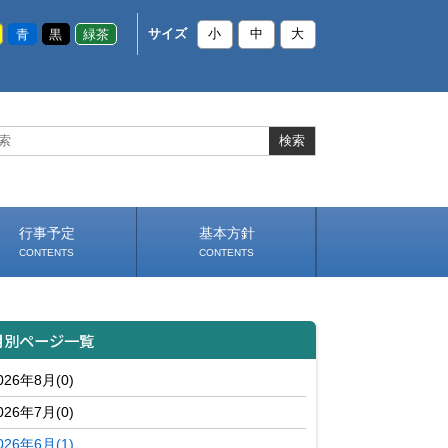
青
黒
緑茶
サイズ
小
中
大
行事予定
基本方針
CONTENTS
CONTENTS
いじめ防止基本方針
部活動基本方針（PDF）
（PDF）
月別ページ一覧
026年8月(0)
026年7月(0)
026年6月(1)