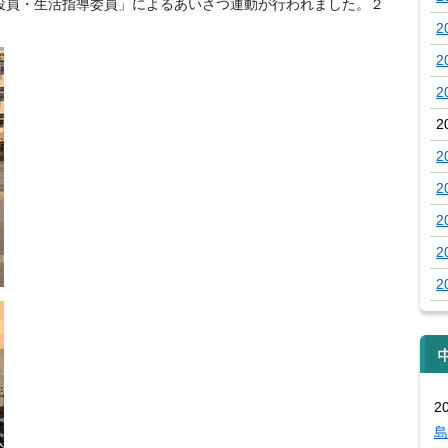
役員・生活指導委員」によるあいさつ運動が行われました。２
2
2
2
2
2
2
2
2
2
2
島