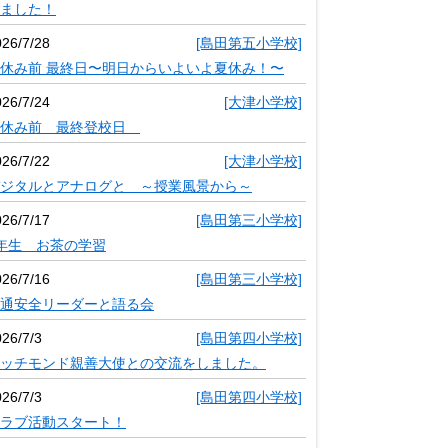
ました！
026/7/28
[島田第五小学校]
休み前 最終日〜明日からいよいよ夏休み！〜
026/7/24
[大津小学校]
夏休み前 最終登校日
026/7/22
[大津小学校]
ジタルとアナログと ～授業風景から～
026/7/17
[島田第三小学校]
年生 お茶の学習
026/7/16
[島田第三小学校]
通安全リーダーと語る会
26/7/3
[島田第四小学校]
ッチモンド親善大使との交流をしました。
26/7/3
[島田第四小学校]
ラブ活動スタート！