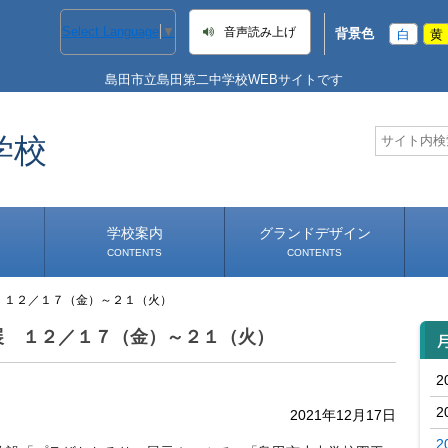
Select Language
▼
音声読み上げ
背景色
白
黄
島田市立島田第二中学校WEBサイトです
学校
学校案内
グランドデザイン
CONTENTS
CONTENTS
 １２／１７（金）～２１（火）
学校長あいさつ
学校へのアクセス
展 １２／１７（金）～２１（火）
2
2
2021年12月17日
2