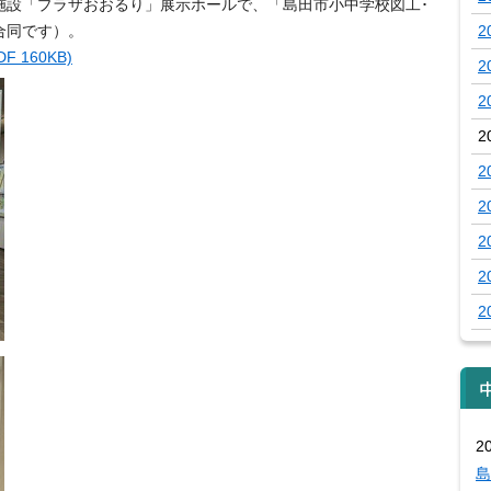
施設「プラザおおるり」展示ホールで、「島田市小中学校図工･
合同です）。
2
 160KB)
2
2
2
2
2
2
2
2
2
島