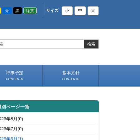
青
黒
緑茶
サイズ
小
中
大
行事予定
基本方針
CONTENTS
CONTENTS
いじめ防止基本方針
部活動基本方針（PDF）
（PDF）
月別ページ一覧
026年8月(0)
026年7月(0)
026年6月(1)