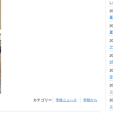
い
2
夏
2
2
デ
2
3
2
交
20
リ
カテゴリー
学校ニュ―ス
学校から
20
ク