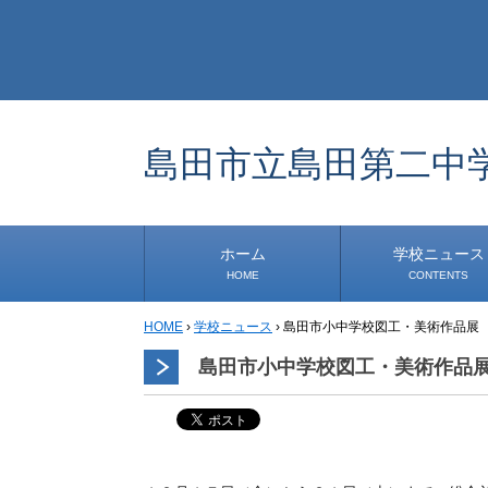
島田市立島田第二中
ホーム
学校ニュース
HOME
CONTENTS
HOME
›
学校ニュース
›
島田市小中学校図工・美術作品展
学校から
安心・安全
1年生
2年生
3年生
事務・保健室から
児童会・部活から
研修
小中連携事業
その他
島田市小中学校図工・美術作品