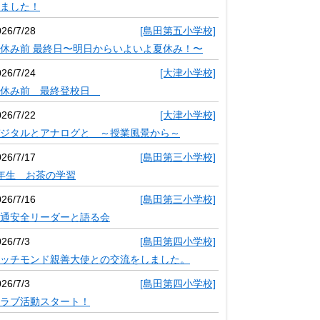
ました！
026/7/28
[島田第五小学校]
休み前 最終日〜明日からいよいよ夏休み！〜
026/7/24
[大津小学校]
夏休み前 最終登校日
026/7/22
[大津小学校]
ジタルとアナログと ～授業風景から～
026/7/17
[島田第三小学校]
年生 お茶の学習
026/7/16
[島田第三小学校]
通安全リーダーと語る会
26/7/3
[島田第四小学校]
ッチモンド親善大使との交流をしました。
26/7/3
[島田第四小学校]
ラブ活動スタート！