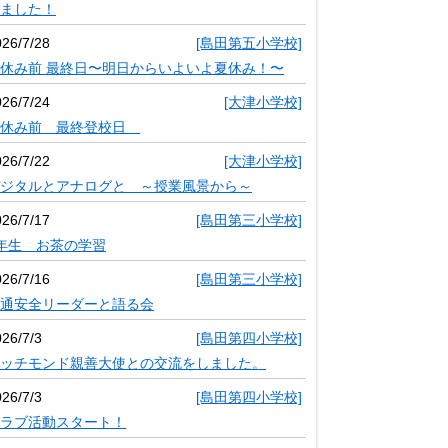
ました！
026/7/28
[島田第五小学校]
休み前 最終日〜明日からいよいよ夏休み！〜
026/7/24
[大津小学校]
夏休み前 最終登校日
026/7/22
[大津小学校]
ジタルとアナログと ～授業風景から～
026/7/17
[島田第三小学校]
年生 お茶の学習
026/7/16
[島田第三小学校]
通安全リーダーと語る会
26/7/3
[島田第四小学校]
ッチモンド親善大使との交流をしました。
26/7/3
[島田第四小学校]
ラブ活動スタート！