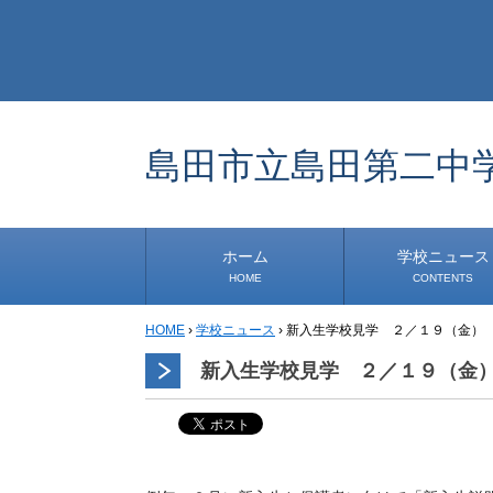
島田市立島田第二中
ホーム
学校ニュース
HOME
CONTENTS
HOME
›
学校ニュース
›
新入生学校見学 ２／１９（金）
学校から
安心・安全
1年生
2年生
3年生
事務・保健室から
児童会・部活から
研修
小中連携事業
その他
新入生学校見学 ２／１９（金