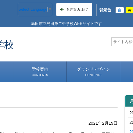
Select Language
▼
音声読み上げ
背景色
白
黄
島田市立島田第二中学校WEBサイトです
学校
学校案内
グランドデザイン
CONTENTS
CONTENTS
学校長あいさつ
学校へのアクセス
）
2
2
2021年2月19日
2