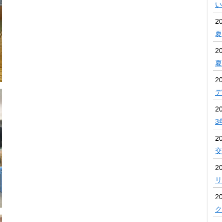
い
2
夏
2
2
デ
2
3
2
交
20
リ
20
ク