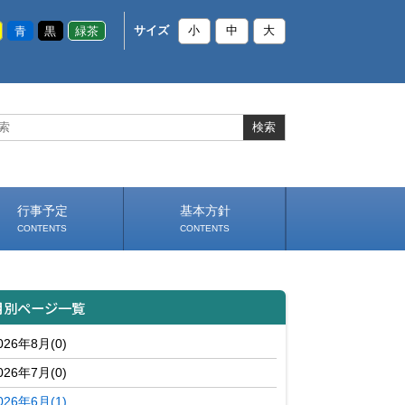
青
黒
緑茶
サイズ
小
中
大
行事予定
基本方針
CONTENTS
CONTENTS
いじめ防止基本方針
部活動基本方針（PDF）
（PDF）
月別ページ一覧
026年8月(0)
026年7月(0)
026年6月(1)