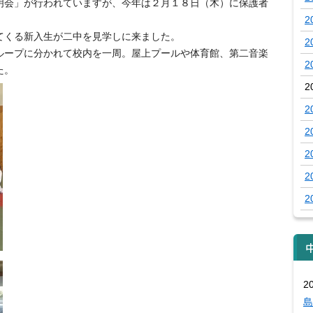
明会」が行われていますが、今年は２月１８日（木）に保護者
2
てくる新入生が二中を見学しに来ました。
2
ループに分かれて校内を一周。屋上プールや体育館、第二音楽
2
た。
2
2
2
2
2
2
2
島