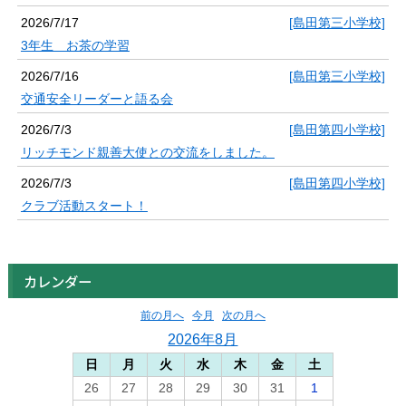
2026/7/17
[島田第三小学校]
3年生 お茶の学習
2026/7/16
[島田第三小学校]
交通安全リーダーと語る会
2026/7/3
[島田第四小学校]
リッチモンド親善大使との交流をしました。
2026/7/3
[島田第四小学校]
クラブ活動スタート！
カレンダー
前の月へ
今月
次の月へ
2026年8月
日
月
火
水
木
金
土
26
27
28
29
30
31
1