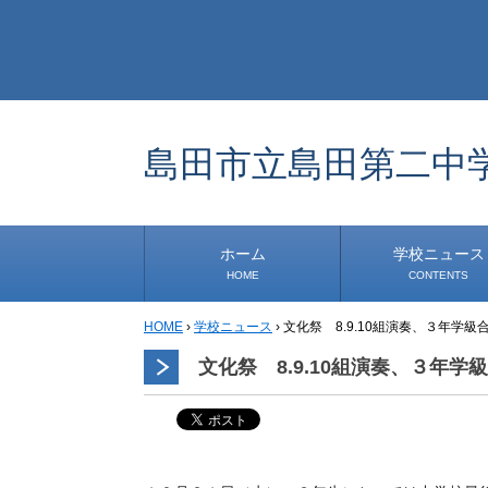
島田市立島田第二中
ホーム
学校ニュース
HOME
CONTENTS
HOME
›
学校ニュース
›
文化祭 8.9.10組演奏、３年学
学校から
安心・安全
1年生
2年生
3年生
事務・保健室から
児童会・部活から
研修
小中連携事業
その他
文化祭 8.9.10組演奏、３年