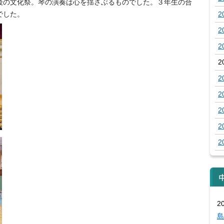
後の文化祭。琴の演奏は心を揺さぶるものでした。３年生の合
でした。
2
2
2
2
2
2
2
2
2
2
島