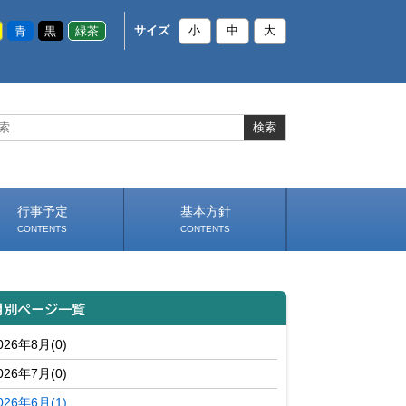
青
黒
緑茶
サイズ
小
中
大
行事予定
基本方針
CONTENTS
CONTENTS
いじめ防止基本方針
部活動基本方針（PDF）
（PDF）
月別ページ一覧
026年8月(0)
026年7月(0)
026年6月(1)