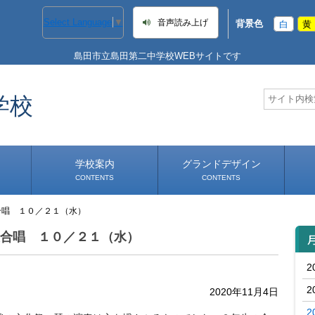
Select Language
▼
音声読み上げ
背景色
白
黄
島田市立島田第二中学校WEBサイトです
学校
学校案内
グランドデザイン
CONTENTS
CONTENTS
級合唱 １０／２１（水）
学校長あいさつ
学校へのアクセス
学級合唱 １０／２１（水）
2
2
2020年11月4日
2