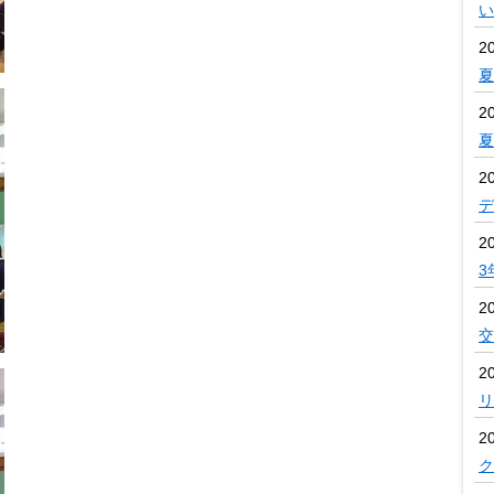
い
2
夏
2
2
デ
2
3
2
交
20
リ
20
ク