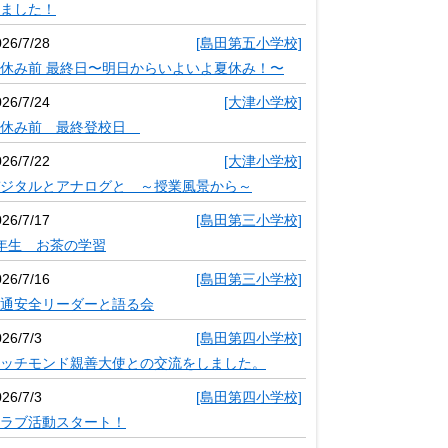
ました！
026/7/28
[島田第五小学校]
休み前 最終日〜明日からいよいよ夏休み！〜
026/7/24
[大津小学校]
夏休み前 最終登校日
026/7/22
[大津小学校]
ジタルとアナログと ～授業風景から～
026/7/17
[島田第三小学校]
年生 お茶の学習
026/7/16
[島田第三小学校]
通安全リーダーと語る会
26/7/3
[島田第四小学校]
ッチモンド親善大使との交流をしました。
26/7/3
[島田第四小学校]
ラブ活動スタート！