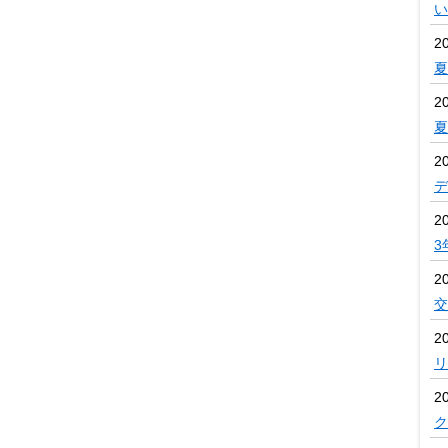
い
2
夏
2
2
デ
2
3
2
交
20
リ
20
ク