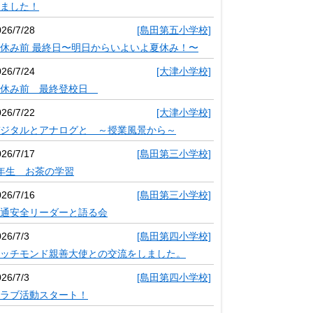
ました！
026/7/28
[島田第五小学校]
休み前 最終日〜明日からいよいよ夏休み！〜
026/7/24
[大津小学校]
夏休み前 最終登校日
026/7/22
[大津小学校]
ジタルとアナログと ～授業風景から～
026/7/17
[島田第三小学校]
年生 お茶の学習
026/7/16
[島田第三小学校]
通安全リーダーと語る会
26/7/3
[島田第四小学校]
ッチモンド親善大使との交流をしました。
26/7/3
[島田第四小学校]
ラブ活動スタート！