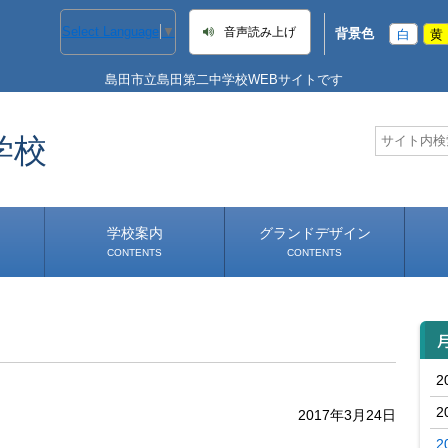
Select Language
▼
音声読み上げ
背景色
白
黄
島田市立島田第二中学校WEBサイトです
学校
学校案内
グランドデザイン
CONTENTS
CONTENTS
学校長あいさつ
学校へのアクセス
2
2
2017年3月24日
2