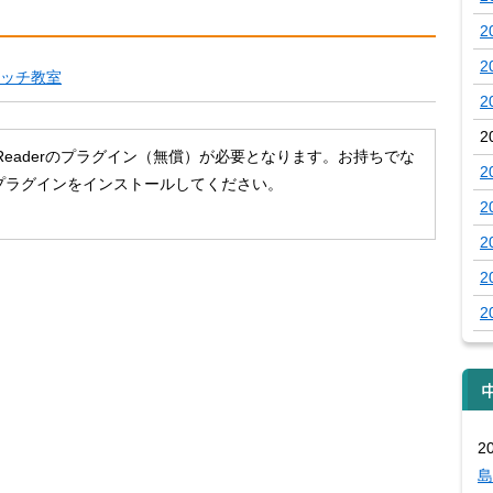
2
2
レッチ教室
2
2
 Readerのプラグイン（無償）が必要となります。お持ちでな
2
プラグインをインストールしてください。
2
2
2
2
2
島