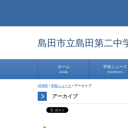
島田市立島田第二中
ホーム
学校ニュース
HOME
CONTENTS
HOME
›
学校ニュース
›
アーカイブ
学校から
安心・安全
1年生
2年生
3年生
事務・保健室から
児童会・部活から
研修
小中連携事業
その他
アーカイブ