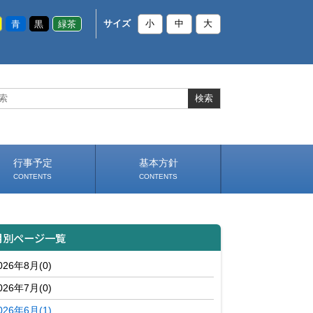
青
黒
緑茶
サイズ
小
中
大
行事予定
基本方針
CONTENTS
CONTENTS
いじめ防止基本方針
部活動基本方針（PDF）
（PDF）
月別ページ一覧
026年8月(0)
026年7月(0)
026年6月(1)