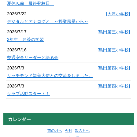
夏休み前 最終登校日
2026/7/22
[大津小学校]
デジタルとアナログと ～授業風景から～
2026/7/17
[島田第三小学校]
3年生 お茶の学習
2026/7/16
[島田第三小学校]
交通安全リーダーと語る会
2026/7/3
[島田第四小学校]
リッチモンド親善大使との交流をしました。
2026/7/3
[島田第四小学校]
クラブ活動スタート！
カレンダー
前の月へ
今月
次の月へ