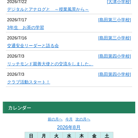
2026/7/22
[大津小学校]
デジタルとアナログと ～授業風景から～
2026/7/17
[島田第三小学校]
3年生 お茶の学習
2026/7/16
[島田第三小学校]
交通安全リーダーと語る会
2026/7/3
[島田第四小学校]
リッチモンド親善大使との交流をしました。
2026/7/3
[島田第四小学校]
クラブ活動スタート！
カレンダー
前の月へ
今月
次の月へ
2026年8月
日
月
火
水
木
金
土