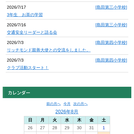
2026/7/17
[島田第三小学校]
3年生 お茶の学習
2026/7/16
[島田第三小学校]
交通安全リーダーと語る会
2026/7/3
[島田第四小学校]
リッチモンド親善大使との交流をしました。
2026/7/3
[島田第四小学校]
クラブ活動スタート！
カレンダー
前の月へ
今月
次の月へ
2026年8月
日
月
火
水
木
金
土
26
27
28
29
30
31
1