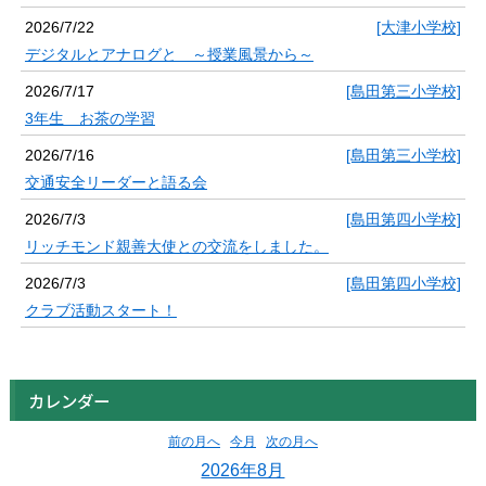
2026/7/22
[大津小学校]
デジタルとアナログと ～授業風景から～
2026/7/17
[島田第三小学校]
3年生 お茶の学習
2026/7/16
[島田第三小学校]
交通安全リーダーと語る会
2026/7/3
[島田第四小学校]
リッチモンド親善大使との交流をしました。
2026/7/3
[島田第四小学校]
クラブ活動スタート！
カレンダー
前の月へ
今月
次の月へ
2026年8月