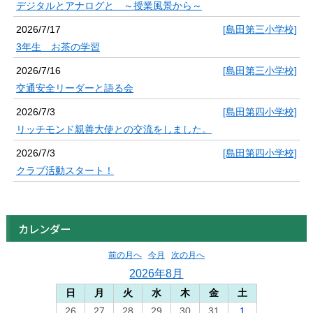
デジタルとアナログと ～授業風景から～
2026/7/17
[島田第三小学校]
3年生 お茶の学習
2026/7/16
[島田第三小学校]
交通安全リーダーと語る会
2026/7/3
[島田第四小学校]
リッチモンド親善大使との交流をしました。
2026/7/3
[島田第四小学校]
クラブ活動スタート！
カレンダー
前の月へ
今月
次の月へ
2026年8月
日
月
火
水
木
金
土
26
27
28
29
30
31
1