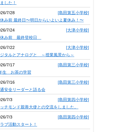
ました！
026/7/28
[島田第五小学校]
休み前 最終日〜明日からいよいよ夏休み！〜
026/7/24
[大津小学校]
夏休み前 最終登校日
026/7/22
[大津小学校]
ジタルとアナログと ～授業風景から～
026/7/17
[島田第三小学校]
年生 お茶の学習
026/7/16
[島田第三小学校]
通安全リーダーと語る会
26/7/3
[島田第四小学校]
ッチモンド親善大使との交流をしました。
26/7/3
[島田第四小学校]
ラブ活動スタート！