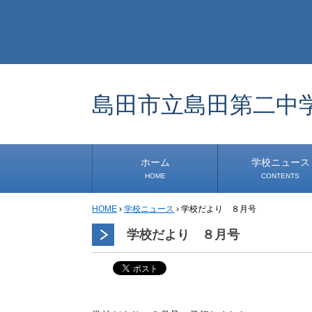
島田市立島田第二中
ホーム
学校ニュース
HOME
CONTENTS
HOME
›
学校ニュース
›
学校だより ８月号
学校から
安心・安全
1年生
2年生
3年生
事務・保健室から
児童会・部活から
研修
小中連携事業
その他
学校だより ８月号