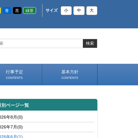
青
黒
緑茶
サイズ
小
中
大
行事予定
基本方針
CONTENTS
CONTENTS
いじめ防止基本方針
部活動基本方針（PDF）
（PDF）
月別ページ一覧
026年8月(0)
026年7月(0)
026年6月(1)