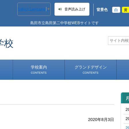
Select Language
▼
音声読み上げ
背景色
白
黄
島田市立島田第二中学校WEBサイトです
学校
学校案内
グランドデザイン
CONTENTS
CONTENTS
学校長あいさつ
学校へのアクセス
2
2
2020年8月3日
2