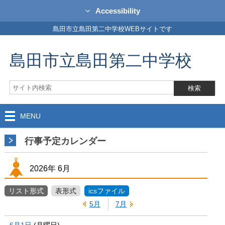
Accessibility
島田市立島田第二中学校WEBサイトです
島田市立島田第二中学校
MENU
行事予定カレンダー
2026年
6月
リスト形式
表形式
icsファイル
5月
7月
6月1日
(
月
曜日
)