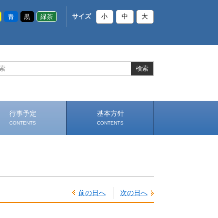
青
黒
緑茶
サイズ
小
中
大
行事予定
基本方針
CONTENTS
CONTENTS
いじめ防止基本方針
部活動基本方針（PDF）
（PDF）
前の日へ
次の日へ