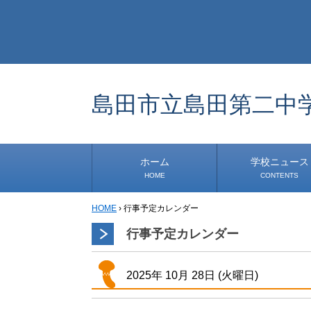
島田市立島田第二中
ホーム
学校ニュース
HOME
CONTENTS
HOME
›
行事予定カレンダー
学校から
安心・安全
1年生
2年生
3年生
事務・保健室から
児童会・部活から
研修
小中連携事業
その他
行事予定カレンダー
2025年
10月
28日
(火
曜日
)