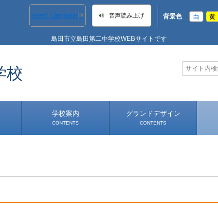
Select Language
▼
音声読み上げ
背景色
白
黄
島田市立島田第二中学校WEBサイトです
学校
学校案内
グランドデザイン
CONTENTS
CONTENTS
学校長あいさつ
学校へのアクセス