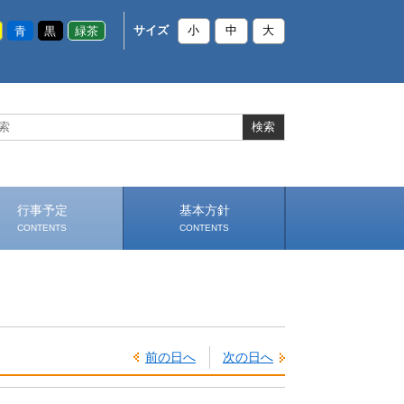
青
黒
緑茶
サイズ
小
中
大
行事予定
基本方針
CONTENTS
CONTENTS
いじめ防止基本方針
部活動基本方針（PDF）
（PDF）
前の日へ
次の日へ