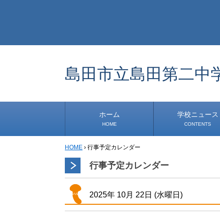
島田市立島田第二中
ホーム
学校ニュース
HOME
CONTENTS
HOME
›
行事予定カレンダー
学校から
安心・安全
1年生
2年生
3年生
事務・保健室から
児童会・部活から
研修
小中連携事業
その他
行事予定カレンダー
2025年
10月
22日
(水
曜日
)