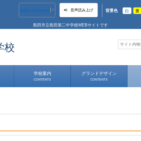
Select Language
▼
音声読み上げ
背景色
白
黄
島田市立島田第二中学校WEBサイトです
学校
学校案内
グランドデザイン
CONTENTS
CONTENTS
学校長あいさつ
学校へのアクセス